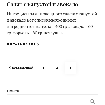
Салат с капустой и авокадо
Ингредиенты для овощного салата с капустой
и авокадо Вот список необходимых
ингредиентов: капуста – 400 гр. авокадо – 60
гр. морковь – 80 гр. петрушка …
ЧИТАТЬ ДАЛЕЕ
Пагинация
СТРАНИЦА
СТРАНИЦА
СТРАНИЦА
1
2
3
ПРЕДЫДУЩИЙ
записей
Поиск
П