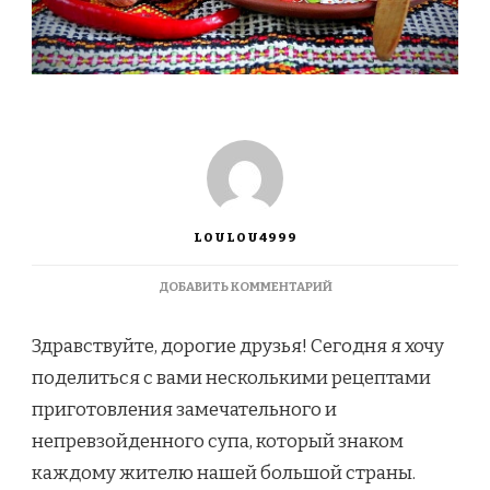
LOULOU4999
К
ДОБАВИТЬ КОММЕНТАРИЙ
ЗАПИСИ
БОРЩ
Здравствуйте, дорогие друзья! Сегодня я хочу
С
МЯСОМ:
поделиться с вами несколькими рецептами
КЛАССИЧЕСКИЕ
приготовления замечательного и
РЕЦЕПТЫ
ПРИГОТОВЛЕНИЯ
непревзойденного супа, который знаком
БОРЩА
каждому жителю нашей большой страны.