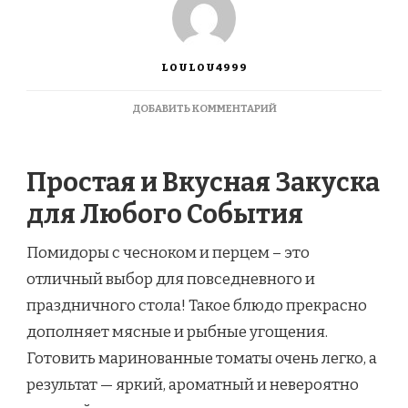
LOULOU4999
К
ДОБАВИТЬ КОММЕНТАРИЙ
ЗАПИСИ
ПОМИДОРЫ
С
Простая и Вкусная Закуска
ЧЕСНОКОМ
И
для Любого События
ПЕРЦЕМ
Помидоры с чесноком и перцем – это
отличный выбор для повседневного и
праздничного стола! Такое блюдо прекрасно
дополняет мясные и рыбные угощения.
Готовить маринованные томаты очень легко, а
результат — яркий, ароматный и невероятно