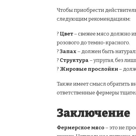
Чтобы приобрести действитель
следующим рекомендациям:
?
Цвет
– свежее мясо должно и
розового до темно-красного.
?
Запах
– должен быть натурал
?
Структура
– упругая, без ли
?
Жировые прослойки
– долж
Также имеет смысл обратить в
ответственные фермеры тщател
Заключение
Фермерское мясо
– это не про