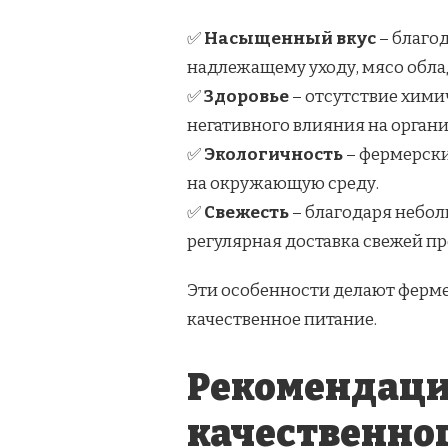
✅
Насыщенный вкус
– благо
надлежащему уходу, мясо обла
✅
Здоровье
– отсутствие хими
негативного влияния на органи
✅
Экологичность
– фермерски
на окружающую среду.
✅
Свежесть
– благодаря небол
регулярная доставка свежей п
Эти особенности делают ферме
качественное питание.
Рекомендаци
качественног