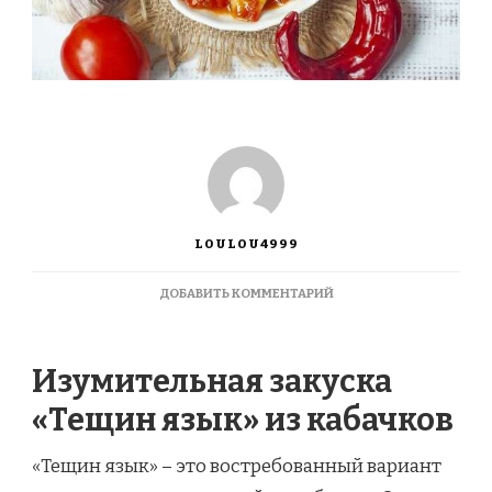
LOULOU4999
К
ДОБАВИТЬ КОММЕНТАРИЙ
ЗАПИСИ
КАБАЧКИ
«ТЕЩИН
Изумительная закуска
ЯЗЫК»
С
«Тещин язык» из кабачков
ПОМИДОРАМИ
И
СЛАДКИМ
«Тещин язык» – это востребованный вариант
ПЕРЦЕМ,