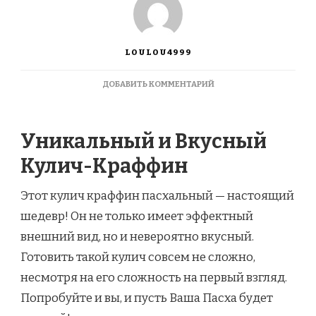
LOULOU4999
К
ДОБАВИТЬ КОММЕНТАРИЙ
ЗАПИСИ
КУЛИЧ
КРАФФИН
Уникальный и Вкусный
ПАСХАЛЬНЫЙ
Кулич-Краффин
Этот кулич краффин пасхальный — настоящий
шедевр! Он не только имеет эффектный
внешний вид, но и невероятно вкусный.
Готовить такой кулич совсем не сложно,
несмотря на его сложность на первый взгляд.
Попробуйте и вы, и пусть Ваша Пасха будет